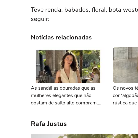
Teve renda, babados, floral, bota west
seguir:
Notícias relacionadas
As sandálias douradas que as
Os novos t
mulheres elegantes que não
cor 'algod
gostam de salto alto compram:
rústica que
confortáveis e com desconto
cheias de e
máximo na AnaCapri
dias de sol
Rafa Justus