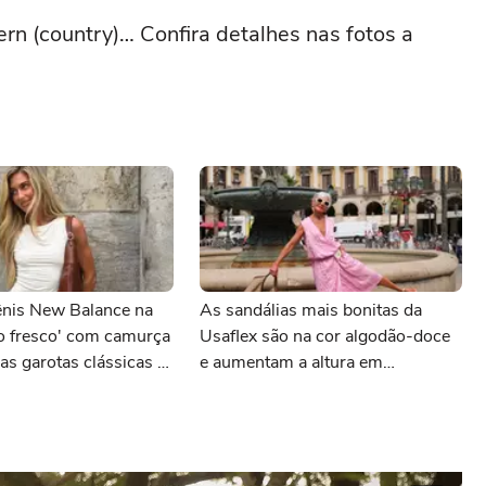
ern (country)… Confira detalhes nas fotos a
ênis New Balance na
As sandálias mais bonitas da
ão fresco' com camurça
Usaflex são na cor algodão-doce
 as garotas clássicas e
e aumentam a altura em
stilo estão usando em
centímetros sem comprometer o
 no Inverno
conforto