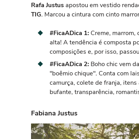
Rafa Justus
apostou em vestido renda
TIG
. Marcou a cintura com cinto marr
#FicaADica 1:
Creme, marrom, 
alta! A tendência é composta por
composições e, por isso, passou
#FicaADica 2:
Boho
chic
vem da
"boêmio chique". Conta com
lai
camurça, colete de franja, iten
bufante, transparência, roman
Fabiana Justus