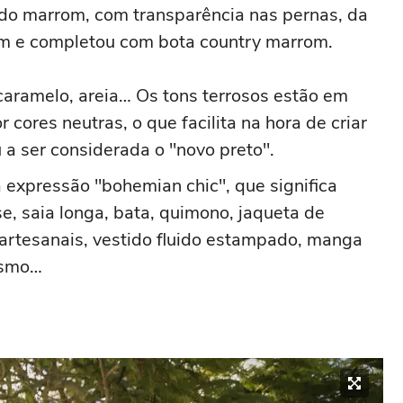
do marrom, com transparência nas pernas, da
om e completou com bota country marrom.
caramelo, areia… Os
tons
terro
sos
estão em
 cores neutras, o que facilita na hora de criar
 a ser considerada o "novo preto".
 expressão "
bohemian
chic", que significa
se
, saia longa, bata, quimono, jaqueta de
s artesanais, vestido fluido estampado, manga
tismo…