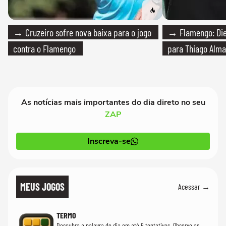
→ Cruzeiro sofre nova baixa para o jogo
→ Flamengo: Die
contra o Flamengo
para Thiago Alma
As notícias mais importantes do dia direto no seu
ZAP
Inscreva-se
MEUS JOGOS
Acessar →
TERMO
Descubra a palavra do dia em até 6 tentativas. Observe as