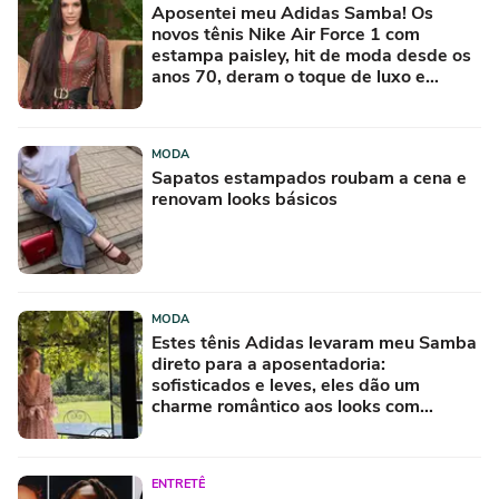
Aposentei meu Adidas Samba! Os
novos tênis Nike Air Force 1 com
estampa paisley, hit de moda desde os
anos 70, deram o toque de luxo e
rejuvenesceram os meus looks boho
chic
MODA
Sapatos estampados roubam a cena e
renovam looks básicos
MODA
Estes tênis Adidas levaram meu Samba
direto para a aposentadoria:
sofisticados e leves, eles dão um
charme romântico aos looks com
vestidos no Inverno
ENTRETÊ