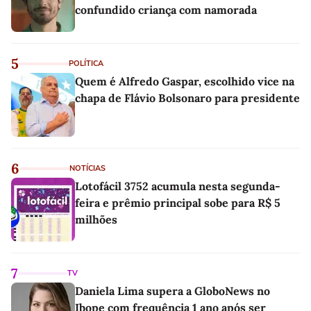
confundido criança com namorada
5
POLÍTICA
Quem é Alfredo Gaspar, escolhido vice na
chapa de Flávio Bolsonaro para presidente
6
NOTÍCIAS
Lotofácil 3752 acumula nesta segunda-
feira e prêmio principal sobe para R$ 5
milhões
7
TV
Daniela Lima supera a GloboNews no
Ibope com frequência 1 ano após ser