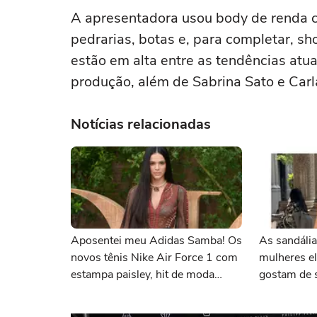
A apresentadora usou body de renda co
pedrarias, botas e, para completar, s
estão em alta entre as tendências atua
produção, além de Sabrina Sato e Carl
Notícias relacionadas
Aposentei meu Adidas Samba! Os
As sandáli
novos tênis Nike Air Force 1 com
mulheres e
estampa paisley, hit de moda
gostam de 
desde os anos 70, deram o toque
confortáve
de luxo e rejuvenesceram os
máximo na