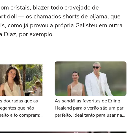
m cristais, blazer todo cravejado de
hort doll — os chamados shorts de pijama, que
is, como já provou a própria Galisteu em outra
a Diaz, por exemplo.
as douradas que as
As sandálias favoritas de Erling
legantes que não
Haaland para o verão são um par
salto alto compram:
perfeito, ideal tanto para usar na
is e com desconto
praia com roupa de banho quanto
 AnaCapri
em uma festa com terno de linho