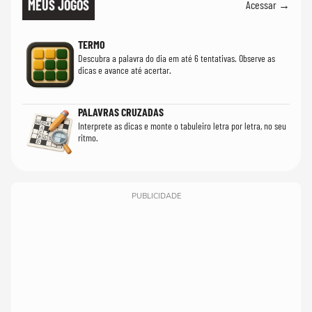
MEUS JOGOS
Acessar →
TERMO
Descubra a palavra do dia em até 6 tentativas. Observe as
dicas e avance até acertar.
PALAVRAS CRUZADAS
Interprete as dicas e monte o tabuleiro letra por letra, no seu
ritmo.
PUBLICIDADE