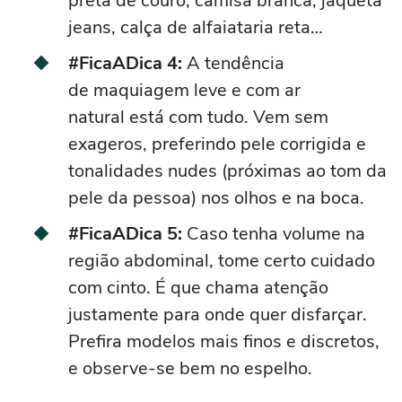
preta de couro, camisa branca, jaqueta
jeans, calça de alfaiataria reta…
#FicaADica 4:
A tendência
de
maquiagem leve
e com ar
natural
está
com tudo. Vem sem
exageros, preferindo pele corrigida e
tonalidades nudes (próximas ao tom da
pele da pessoa) nos olhos e na boca.
#FicaADica 5:
Caso tenha volume na
região abdominal, tome certo cuidado
com
cinto
. É que chama atenção
justamente para onde quer disfarçar.
Prefira modelos mais finos e discretos,
e observe-se bem no espelho.