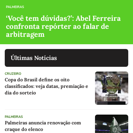
PALMEIRAS
‘Você tem dúvidas?’: Abel Ferreira
confronta repórter ao falar de
arbitragem
Últimas Notícias
CRUZEIRO
Copa do Brasil define os oito
classificados: veja datas, premiação e
dia do sorteio
PALMEIRAS
Palmeiras anuncia renovação com
craque do elenco