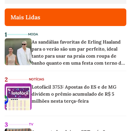
Mais Lidas
1
MODA
As sandálias favoritas de Erling Haaland
para o verão são um par perfeito, ideal
tanto para usar na praia com roupa de
banho quanto em uma festa com terno de
linho
2
NOTÍCIAS
Lotofácil 3753: Apostas do ES e de MG
dividem o prêmio acumulado de R$ 5
milhões nesta terça-feira
3
TV