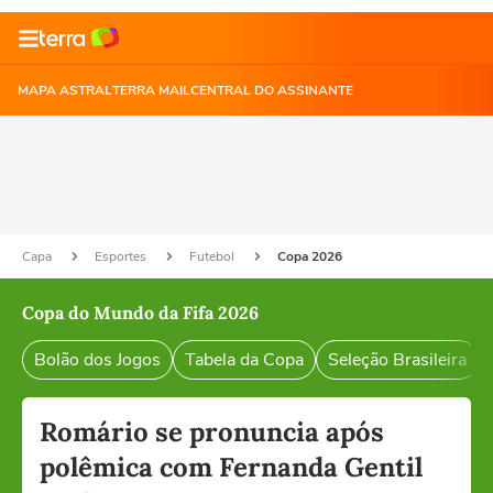
MAPA ASTRAL
TERRA MAIL
CENTRAL DO ASSINANTE
Capa
Esportes
Futebol
Copa 2026
Copa do Mundo da Fifa 2026
Bolão dos Jogos
Tabela da Copa
Seleção Brasileira
Romário se pronuncia após
polêmica com Fernanda Gentil