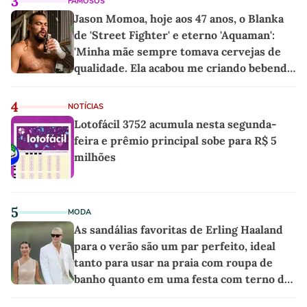
3
FAMOSOS
Jason Momoa, hoje aos 47 anos, o Blanka
de 'Street Fighter' e eterno 'Aquaman':
'Minha mãe sempre tomava cervejas de
qualidade. Ela acabou me criando bebendo
as melhores'
4
NOTÍCIAS
Lotofácil 3752 acumula nesta segunda-
feira e prêmio principal sobe para R$ 5
milhões
5
MODA
As sandálias favoritas de Erling Haaland
para o verão são um par perfeito, ideal
tanto para usar na praia com roupa de
banho quanto em uma festa com terno de
linho