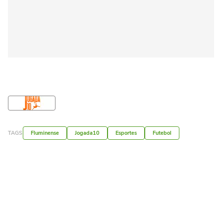
TAGS
Fluminense
Jogada10
Esportes
Futebol