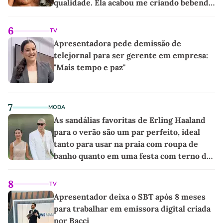
qualidade. Ela acabou me criando bebendo
as melhores'
6
TV
Apresentadora pede demissão de
telejornal para ser gerente em empresa:
"Mais tempo e paz"
7
MODA
As sandálias favoritas de Erling Haaland
para o verão são um par perfeito, ideal
tanto para usar na praia com roupa de
banho quanto em uma festa com terno de
linho
8
TV
Apresentador deixa o SBT após 8 meses
para trabalhar em emissora digital criada
por Bacci