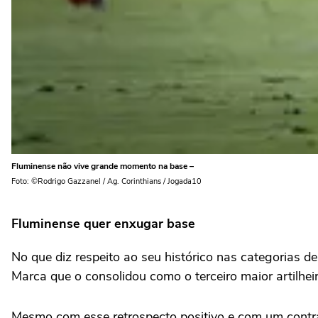
Fluminense não vive grande momento na base –
Foto: ©Rodrigo Gazzanel / Ag. Corinthians / Jogada10
Fluminense quer enxugar base
No que diz respeito ao seu histórico nas categorias d
Marca que o consolidou como o terceiro maior artilheir
Mesmo com esse retrospecto positivo e com um contrat