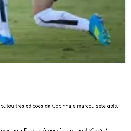
isputou três edições da Copinha e marcou sete gols.
 mesmo a Europa. A princípio, o canal
'Central