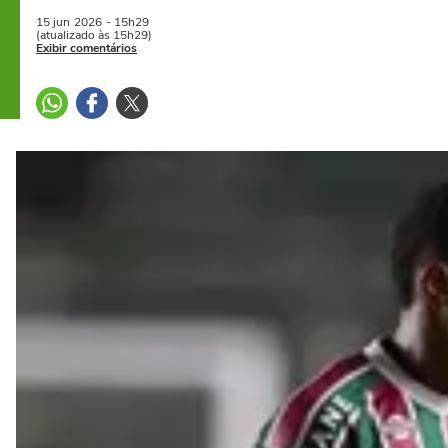
15 jun
2026
- 15h29
(atualizado às 15h29)
Exibir comentários