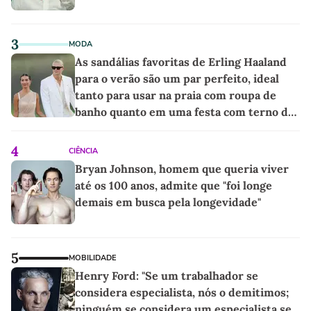
3
MODA
As sandálias favoritas de Erling Haaland
para o verão são um par perfeito, ideal
tanto para usar na praia com roupa de
banho quanto em uma festa com terno de
linho
4
CIÊNCIA
Bryan Johnson, homem que queria viver
até os 100 anos, admite que "foi longe
demais em busca pela longevidade"
5
MOBILIDADE
Henry Ford: "Se um trabalhador se
considera especialista, nós o demitimos;
ninguém se considera um especialista se