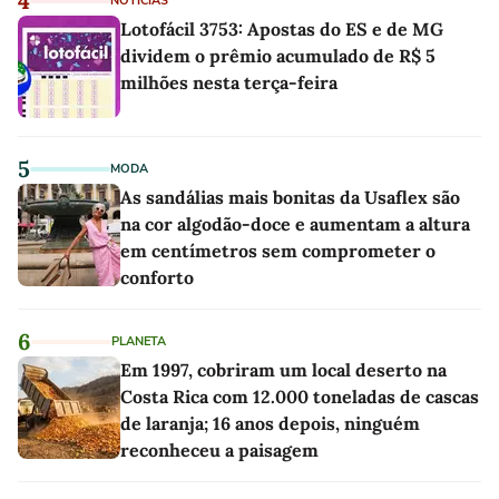
4
NOTÍCIAS
Lotofácil 3753: Apostas do ES e de MG
dividem o prêmio acumulado de R$ 5
milhões nesta terça-feira
5
MODA
As sandálias mais bonitas da Usaflex são
na cor algodão-doce e aumentam a altura
em centímetros sem comprometer o
conforto
6
PLANETA
Em 1997, cobriram um local deserto na
Costa Rica com 12.000 toneladas de cascas
de laranja; 16 anos depois, ninguém
reconheceu a paisagem