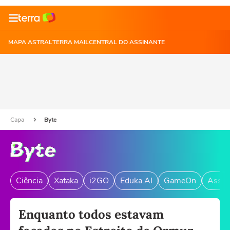
MAPA ASTRAL
TERRA MAIL
CENTRAL DO ASSINANTE
Capa
Byte
Ciência
Xataka
i2GO
Eduka.AI
GameOn
Assin
Enquanto todos estavam