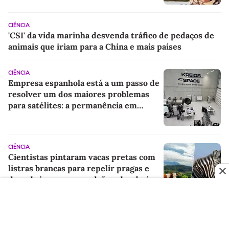
CIÊNCIA
'CSI' da vida marinha desvenda tráfico de pedaços de
animais que iriam para a China e mais países
CIÊNCIA
Empresa espanhola está a um passo de
resolver um dos maiores problemas
para satélites: a permanência em
órbita terrestre muito baixa
CIÊNCIA
Cientistas pintaram vacas pretas com
listras brancas para repelir pragas e
descobriram que o padrão zebrado é
um repelente natural
CIÊNCIA