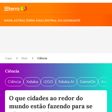
MAPA ASTRAL
TERRA MAIL
CENTRAL DO ASSINANTE
Capa
Byte
Ciência
Ciência
Ciência
Xataka
i2GO
Eduka.AI
GameOn
Assin
O que cidades ao redor do
mundo estão fazendo para se