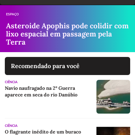
ESPAÇO
Asteroide Apophis pode colidir com
lixo espacial em passagem pela
Terra
Recomendado para você
CIÊNCIA
Navio naufragado na 2º Guerra
aparece em seca do rio Danúbio
CIÊNCIA
O flagrante inédito de um buraco