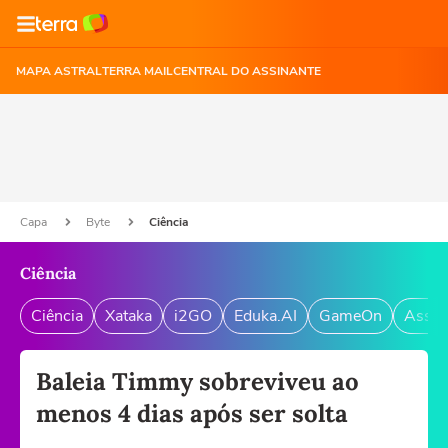
MAPA ASTRAL
TERRA MAIL
CENTRAL DO ASSINANTE
Capa
Byte
Ciência
Ciência
Ciência
Xataka
i2GO
Eduka.AI
GameOn
Assin
Baleia Timmy sobreviveu ao
menos 4 dias após ser solta