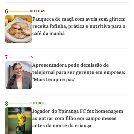
linho
6
RECEITAS
Panqueca de maçã com aveia sem glúten:
receita fofinha, prática e nutritiva para o
café da manhã
7
TV
Apresentadora pede demissão de
telejornal para ser gerente em empresa:
"Mais tempo e paz"
8
FUTEBOL
Jogador do Ypiranga FC fez homenagem
ao entrar com filho em campo meses
antes da morte da criança