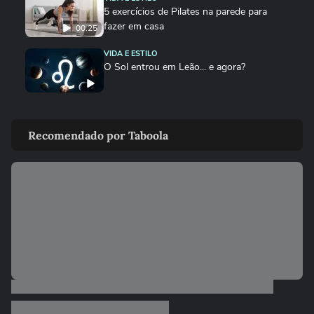
5 exercícios de Pilates na parede para
fazer em casa
00:25
VIDA E ESTILO
O Sol entrou em Leão... e agora?
VIDA E ESTILO
Creatina vence? Saiba como armazenar o
Recomendado por Taboola
suplemento para não empedrar
DEGUSTA
Sem banana? Faça este bolo de maçã no
liquidificador
VIDA E ESTILO
Cães e gatos precisam comer mais no
frio?
DEGUSTA
Como fazer bolo mesclado igual ao da
padaria, mas gastando pouco