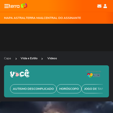
MAPA ASTRAL
TERRA MAIL
CENTRAL DO ASSINANTE
Capa
Vida e Estilo
Videos
Oferecimento
AUTISMO DESCOMPLICADO
HORÓSCOPO
JOGO DE TARÔ GRÁ
Ops!