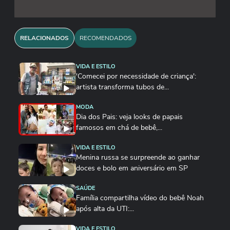
RELACIONADOS
RECOMENDADOS
VIDA E ESTILO
'Comecei por necessidade de criança':
artista transforma tubos de...
MODA
Dia dos Pais: veja looks de papais
famosos em chá de bebê,...
VIDA E ESTILO
Menina russa se surpreende ao ganhar
doces e bolo em aniversário em SP
SAÚDE
Família compartilha vídeo do bebê Noah
após alta da UTI:...
VIDA E ESTILO