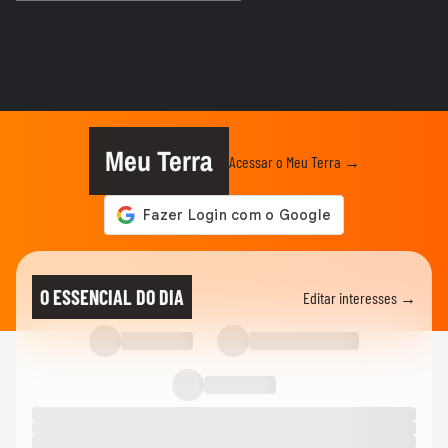
NOTÍCIAS
‘Caminhão-pipa de bençãos’: padre viraliza
ao abençoar fiéis com...
ANDRÉ MANTOVANNI
Veja as previsões da semana para todos
os signos com André Mantovanni
Meu Terra
Acessar o Meu Terra →
ANDRÉ MANTOVANNI
Veja quais foram as previsões de André
Mantovanni para todos os...
ANDRÉ MANTOVANNI
Céu da Semana: André Mantovanni
O ESSENCIAL DO DIA
Editar interesses →
explica as energias e o que muda...
ANDRÉ MANTOVANNI
André Mantovanni revela os signos que
mais se destacam nesta...