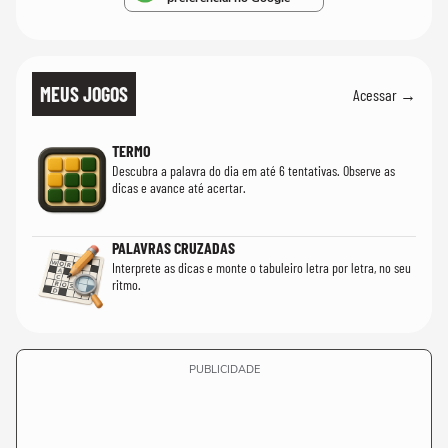
MEUS JOGOS
Acessar →
TERMO
Descubra a palavra do dia em até 6 tentativas. Observe as
dicas e avance até acertar.
PALAVRAS CRUZADAS
Interprete as dicas e monte o tabuleiro letra por letra, no seu
ritmo.
PUBLICIDADE