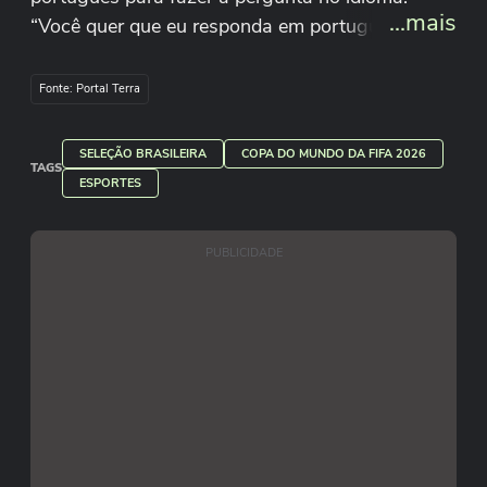
...mais
“Você quer que eu responda em português ou
em inglês?”, questionou o defensor ao repórter
diante da situação.
Fonte: Portal Terra
SELEÇÃO BRASILEIRA
COPA DO MUNDO DA FIFA 2026
TAGS
ESPORTES
PUBLICIDADE