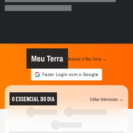
e 'lustra' taça da Copa...
COPA DO MUNDO DA FIFA 2026
Imagens aéreas mostram ruas de Madri
tomadas por torcedores em...
COPA DO MUNDO DA FIFA 2026
‘Somos os reis do mundo’: seleção da
Espanha arrasta multidão em...
Meu Terra
Acessar o Meu Terra →
COPA DO MUNDO DA FIFA 2026
Lamine Yamal manda recado a Paredes
após agressão a Gavi na final...
COPA DO MUNDO DA FIFA 2026
Adolescente morre após fonte desabar
O ESSENCIAL DO DIA
Editar interesses →
durante comemoração do título...
COPA DO MUNDO DA FIFA 2026
Torcedores argentinos entram em
confronto com a PM no RJ após...