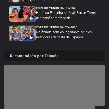
COPA DO MUNDO DA FIFA 2026
Herói da Espanha na final, Ferran Torres
usa boné com frase de...
COPA DO MUNDO DA FIFA 2026
No ônibus com os jogadores: veja os
bastidores da festa da Espanha...
COPA DO MUNDO DA FIFA 2026
Cucurella canta em festa da Espanha
Recomendado por Taboola
música viral criada por...
COPA DO MUNDO DA FIFA 2026
Fã de Neymar, Nico Williams surpreende
com 'funk proibidão' do...
COPA DO MUNDO DA FIFA 2026
Cucurella ‘perde a linha’ e ‘hidrata’ taça da
Copa do Mundo...
COPA DO MUNDO DA FIFA 2026
Que intimidade! Lamine Yamal faz carinho