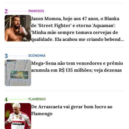
2
FAMOSOS
Jason Momoa, hoje aos 47 anos, o Blanka
de 'Street Fighter' e eterno 'Aquaman':
'Minha mãe sempre tomava cervejas de
qualidade. Ela acabou me criando bebendo
as melhores'
3
ECONOMIA
Mega-Sena não tem vencedores e prêmio
acumula em R$ 135 milhões; veja dezenas
4
FLAMENGO
De Arrascaeta vai gerar bom lucro ao
Flamengo