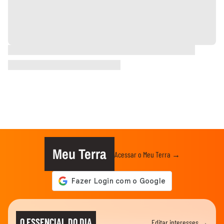
Meu Terra
Acessar o Meu Terra →
O ESSENCIAL DO DIA
Editar interesses →