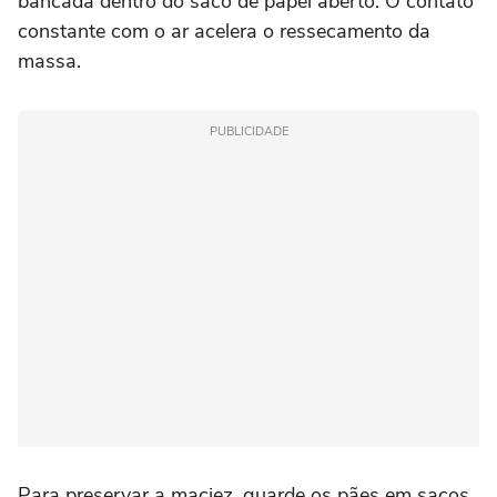
bancada dentro do saco de papel aberto. O contato
constante com o ar acelera o ressecamento da
massa.
PUBLICIDADE
Para preservar a maciez, guarde os pães em sacos