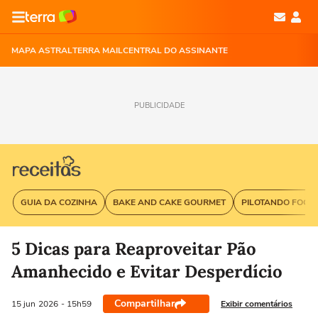
MAPA ASTRAL
TERRA MAIL
CENTRAL DO ASSINANTE
PUBLICIDADE
GUIA DA COZINHA
BAKE AND CAKE GOURMET
PILOTANDO FOGÃ
5 Dicas para Reaproveitar Pão
Amanhecido e Evitar Desperdício
Compartilhar
Exibir comentários
15 jun
2026
- 15h59