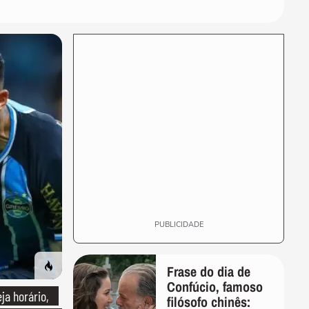
O que significa sonhar com
criança?
VIDA E ESTILO
'Comecei por necessidade
de criança': artista
transforma tubos de...
MODA
Dia dos Pais: veja looks de
papais famosos em chá de
bebê,...
VIDA E ESTILO
Menina russa se surpreende
ao ganhar doces e bolo em
aniversário em SP
PUBLICIDADE
Frase do dia de
Confúcio, famoso
ja horário,
filósofo chinês: