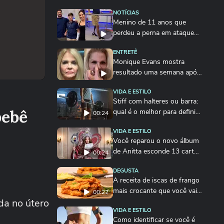
NOTÍCIAS
Menino de 11 anos que
perdeu a perna em ataque
de tubarão dá...
ENTRETÊ
Monique Evans mostra
resultado uma semana após
rejuvenescimento...
VIDA E ESTILO
Stiff com halteres ou barra:
bebê
qual é o melhor para definir
00:24
a posterior?
VIDA E ESTILO
Você reparou o novo álbum
de Anitta esconde 13 cartas
00:24
de tarô?
DEGUSTA
A receita de iscas de frango
mais crocante que você vai
00:22
da no útero
fazer
VIDA E ESTILO
Como identificar se você é