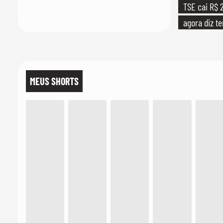
TSE cai R$ 2
agora diz te
MEUS SHORTS