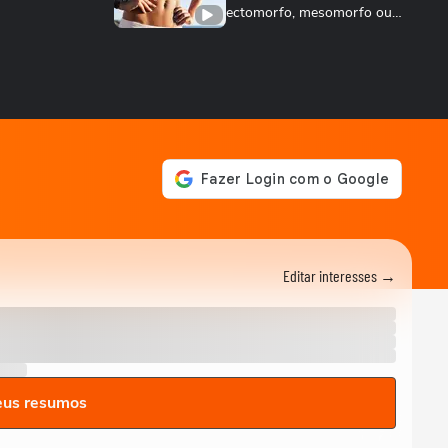
ectomorfo, mesomorfo ou
endomorfo e...
DEGUSTA
Como fazer o bolinho de
chuva perfeito
DEGUSTA
Sobrecoxa na air fryer: o
tempero certo para não ficar
sem sal
VIDA E ESTILO
Quais signos têm mais
mediunidade?
00:26
Editar interesses →
DEGUSTA
Como fazer nuggets caseiros crocantes e
suculentos
DEGUSTA
Qual é a melhor carne de
eus resumos
porco para quem quer
emagrecer?
VIDA E ESTILO