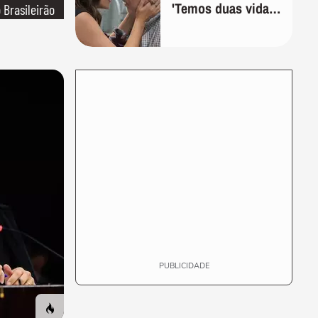
'Temos duas vidas,
 Brasileirão
e a segunda
começa quando
compreendemos
que só temos uma'
PUBLICIDADE