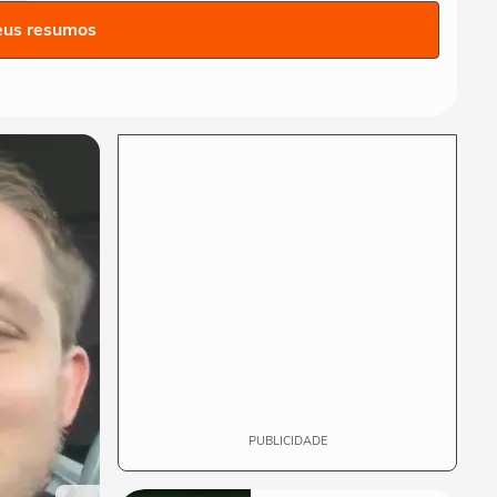
Veja as previsões da semana
eus resumos
para todos os signos com
André Mantovanni
ANDRÉ MANTOVANNI
Veja quais foram as
previsões de André
Mantovanni para todos os...
ANDRÉ MANTOVANNI
Céu da Semana: André
Mantovanni explica as
energias e o que muda...
ANDRÉ MANTOVANNI
André Mantovanni revela os
signos que mais se
destacam nesta...
PUBLICIDADE