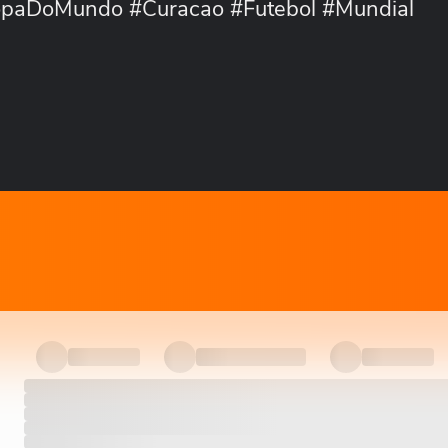
opaDoMundo #Curacao #Futebol #Mundial