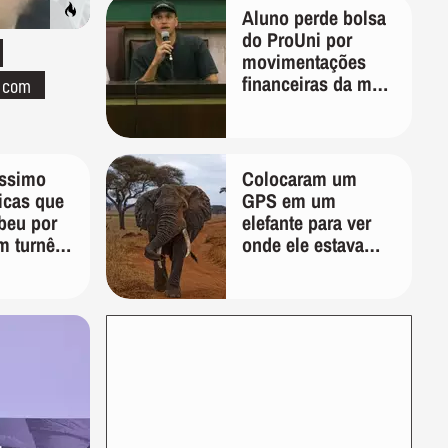
Aluno perde bolsa
do ProUni por
movimentações
financeiras da mãe
o com
em plataformas de
apostas
íssimo
Colocaram um
ticas que
GPS em um
beu por
elefante para ver
m turnê:
onde ele estava
veja e
indo; 2 anos
o'
depois, ele
desenhou um
mapa que
surpreendeu os
cientistas