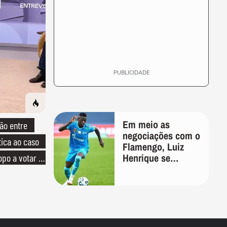
PUBLICIDADE
Em meio as
ão entre
negociações com o
tica ao caso
Flamengo, Luiz
Henrique se
opo a votar no
manifesta através
das redes sociais