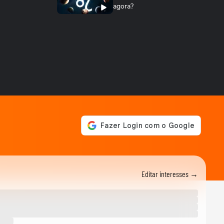
agora?
VIDA E ESTILO
Creatina vence? Saiba como
armazenar o suplemento
para não empedrar
DEGUSTA
Sem banana? Faça este bolo
de maçã no liquidificador
VIDA E ESTILO
Cães e gatos precisam
comer mais no frio?
DEGUSTA
Como fazer bolo mesclado
igual ao da padaria, mas
Editar interesses →
gastando pouco
NOTÍCIAS
‘Caminhão-pipa de bençãos’:
padre viraliza ao abençoar
fiéis com...
ANDRÉ MANTOVANNI