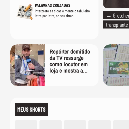
PALAVRAS CRUZADAS
Interprete as dicas e monte o tabuleiro
→ Gretchen
letra por letra, no seu ritmo.
transplante
Repórter demitido
da TV ressurge
como locutor em
loja e mostra a
importância de ser
versátil
MEUS SHORTS