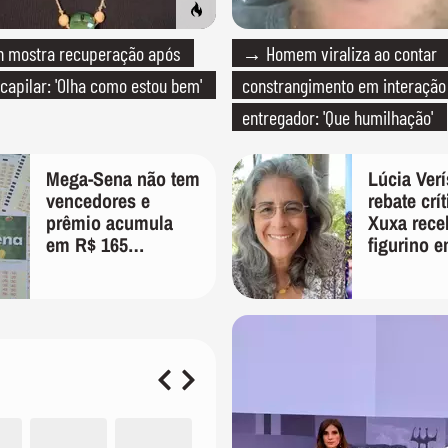
 mostra recuperação após
→ Homem viraliza ao contar
 capilar: 'Olha como estou bem'
constrangimento em interaçã
entregador: 'Que humilhação'
Mega-Sena não tem
Lúcia Ver
vencedores e
rebate crí
prêmio acumula
Xuxa rece
em R$ 165
figurino e
milhões; veja as
'É pura in
dezenas
preconceit