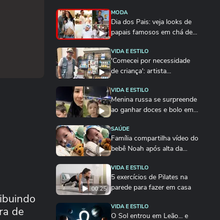
MODA
Dia dos Pais: veja looks de
papais famosos em chá de
bebê,...
VIDA E ESTILO
'Comecei por necessidade
de criança': artista
transforma tubos de...
VIDA E ESTILO
Menina russa se surpreende
ao ganhar doces e bolo em
aniversário em SP
SAÚDE
Família compartilha vídeo do
bebê Noah após alta da
UTI:...
VIDA E ESTILO
5 exercícios de Pilates na
parede para fazer em casa
00:25
ibuindo
VIDA E ESTILO
ra de
O Sol entrou em Leão... e