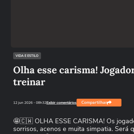
VIDA E ESTILO
Olha esse carisma! Jogado
treinar
Compartilhar
12 jun 2026
- 08h32
Exibir comentários
🤩🇨🇼 OLHA ESSE CARISMA! Os jogadore
sorrisos, acenos e muita simpatia. Será