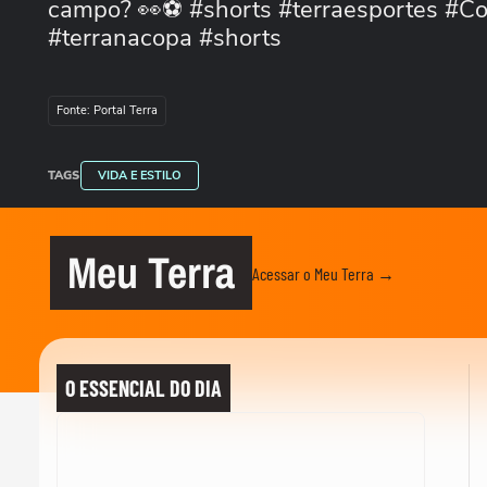
campo? 👀⚽ #shorts #terraesportes #C
#terranacopa #shorts
Fonte: Portal Terra
TAGS
VIDA E ESTILO
Meu Terra
Acessar o Meu Terra →
O ESSENCIAL DO DIA