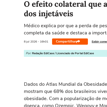
O efeito colateral que 
dos injetáveis
Médico explica por que a perda de pes
completa da saúde e destaca a impor
Compartilhar
8 jul
2026
- 16h01
Exibir come
Por:
Redação EdiCase / Licenciado de Portal EdiCase
Dados do Atlas Mundial da Obesidade 
mostram que 68% dos brasileiros vi
obesidade. Com a popularização de me
doença, como Ozempic, Wegovy e Moun