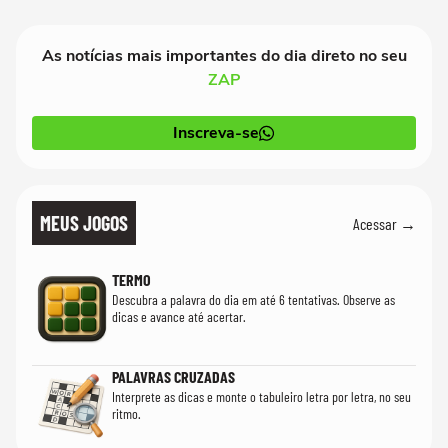
As notícias mais importantes do dia direto no seu
ZAP
Inscreva-se
MEUS JOGOS
Acessar →
TERMO
Descubra a palavra do dia em até 6 tentativas. Observe as
dicas e avance até acertar.
PALAVRAS CRUZADAS
Interprete as dicas e monte o tabuleiro letra por letra, no seu
ritmo.