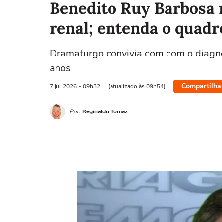
Benedito Ruy Barbosa 
renal; entenda o quadr
Dramaturgo convivia com com o diagnóst
anos
Compartilha
7 jul
2026
- 09h32
(atualizado às 09h54)
Por:
Reginaldo Tomaz