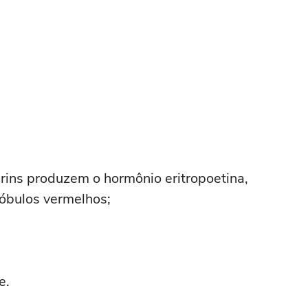
rins produzem o hormônio eritropoetina,
lóbulos vermelhos;
e.