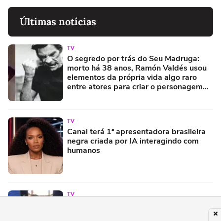
Últimas notícias
TV
O segredo por trás do Seu Madruga:
morto há 38 anos, Ramón Valdés usou
elementos da própria vida algo raro
entre atores para criar o personagem
mais querido de 'Chaves'
TV
Canal terá 1ª apresentadora brasileira
negra criada por IA interagindo com
humanos
TV
Apresentadora pede demissão por não
aguentar mais dar notícias sobre crimes