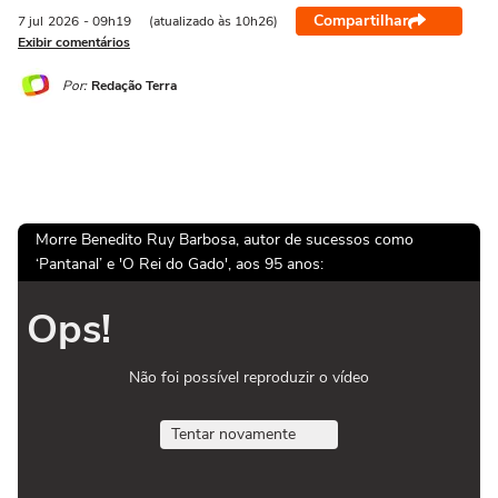
Compartilhar
7 jul
2026
- 09h19
(atualizado às 10h26)
Exibir comentários
Por:
Redação Terra
Morre Benedito Ruy Barbosa, autor de sucessos como
‘Pantanal’ e 'O Rei do Gado', aos 95 anos:
Ops!
Não foi possível reproduzir o vídeo
Tentar novamente