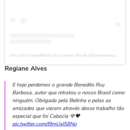
Um post compartilhado por Lavinia Vlasak (@laviniavlasak4real)
Regiane Alves
E hoje perdemos o grande Benedito Ruy
Barbosa, autor que retratou o nosso Brasil como
ninguém. Obrigada pela Belinha e pelas as
amizades que vieram através desse trabalho tão
especial que foi Cabocla 🌹🖤
pic.twitter.com/l9mUxl58No