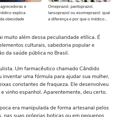
agrecedoras e
Omeprazol, pantoprazol,
 médico explica
lansoprazol ou esomeprazol: qual
 da obesidade
a diferença e por que o médico
escolhe um ou outro?
ai muito além dessa peculiaridade etílica. É
elementos culturais, sabedoria popular e
o da saúde pública no Brasil.
aulista. Um farmacêutico chamado Cândido
u inventar uma fórmula para ajudar sua mulher,
ueixas constantes de fraqueza. Ele desenvolveu
o e vinho espanhol. Aparentemente, deu certo.
poca era manipulada de forma artesanal pelos
s, nas suas próprias boticas ou em pequenos