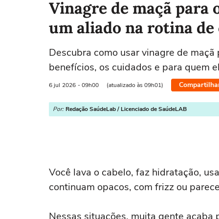
Vinagre de maçã para o
um aliado na rotina de
Descubra como usar vinagre de maçã p
benefícios, os cuidados e para quem e
Compartilha
6 jul
2026
- 09h00
(atualizado às 09h01)
Por:
Redação SaúdeLab / Licenciado de SaúdeLAB
Você lava o cabelo, faz hidratação, us
continuam opacos, com frizz ou pare
Nessas situações, muita gente acaba p