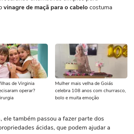
 o
vinagre de maçã para o cabelo
costuma
ilhas de Virginia
Mulher mais velha de Goiás
ecisaram operar?
celebra 108 anos com churrasco,
irurgia
bolo e muita emoção
, ele também passou a fazer parte dos
 propriedades ácidas, que podem ajudar a