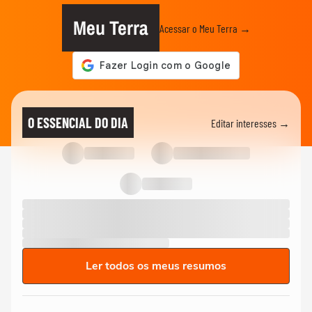
Meu Terra
Acessar o Meu Terra →
O ESSENCIAL DO DIA
Editar interesses →
Ler todos os meus resumos