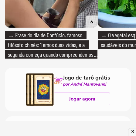
→ Frase do dia de Confúcio, famoso
→ O vegetal esq
filósofo chinês: 'Temos duas vidas, e a
saudáveis do mun
segunda começa quando compreendemos
que só temos uma'
Jogo de tarô grátis
por André Mantovanni
Jogar agora
MEUS JOGOS
Acessar →