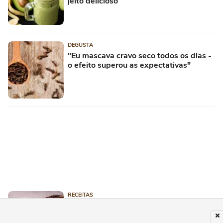
jeito delicioso
DEGUSTA
"Eu mascava cravo seco todos os dias -
o efeito superou as expectativas"
RECEITAS
Bolo de chocolate sem glúten: fofinho,
fácil e caseiro