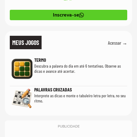
Inscreva-se
MEUS JOGOS
Acessar →
TERMO
Descubra a palavra do dia em até 6 tentativas. Observe as
dicas e avance até acertar.
PALAVRAS CRUZADAS
Interprete as dicas e monte o tabuleiro letra por letra, no seu
ritmo.
PUBLICIDADE