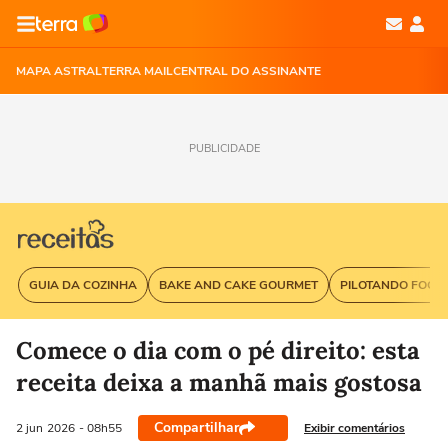
MAPA ASTRAL
TERRA MAIL
CENTRAL DO ASSINANTE
PUBLICIDADE
GUIA DA COZINHA
BAKE AND CAKE GOURMET
PILOTANDO FOGÃ
Comece o dia com o pé direito: esta
receita deixa a manhã mais gostosa
Compartilhar
Exibir comentários
2 jun
2026
- 08h55