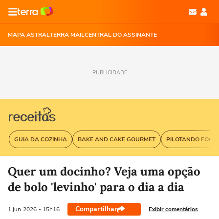
MAPA ASTRAL
TERRA MAIL
CENTRAL DO ASSINANTE
PUBLICIDADE
GUIA DA COZINHA
BAKE AND CAKE GOURMET
PILOTANDO FOGÃ
Quer um docinho? Veja uma opção
de bolo 'levinho' para o dia a dia
Compartilhar
Exibir comentários
1 jun
2026
- 15h16