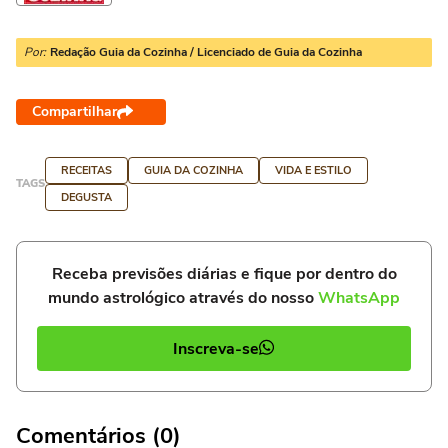
Por:
Redação Guia da Cozinha / Licenciado de Guia da Cozinha
Compartilhar
RECEITAS
GUIA DA COZINHA
VIDA E ESTILO
TAGS
DEGUSTA
Receba previsões diárias e fique por dentro do
mundo astrológico através do nosso
WhatsApp
Inscreva-se
Comentários (0)