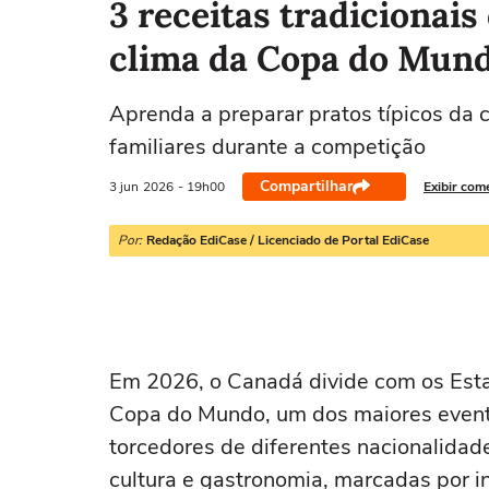
3 receitas tradicionai
clima da Copa do Mun
Aprenda a preparar pratos típicos da
familiares durante a competição
Compartilhar
3 jun
2026
- 19h00
Exibir com
Por:
Redação EdiCase / Licenciado de Portal EdiCase
Em 2026, o Canadá divide com os Esta
Copa do Mundo, um dos maiores evento
torcedores de diferentes nacionalida
cultura e gastronomia, marcadas por in