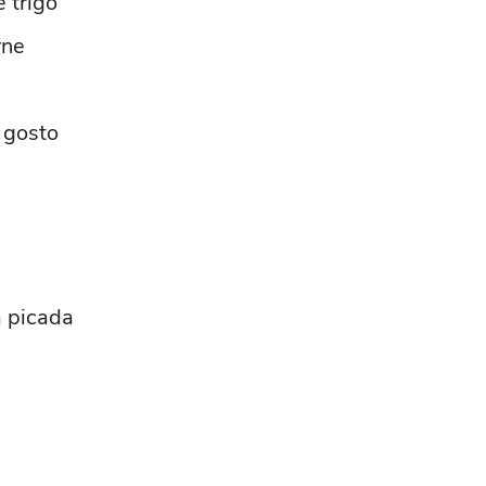
 trigo
rne
 gosto
a picada