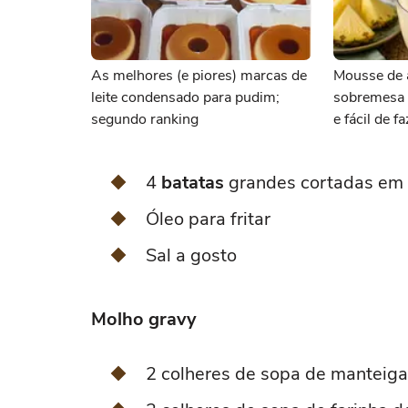
As melhores (e piores) marcas de
Mousse de 
leite condensado para pudim;
sobremesa s
segundo ranking
e fácil de f
4
batatas
grandes cortadas em 
Óleo para fritar
Sal a gosto
Molho gravy
2 colheres de sopa de manteiga