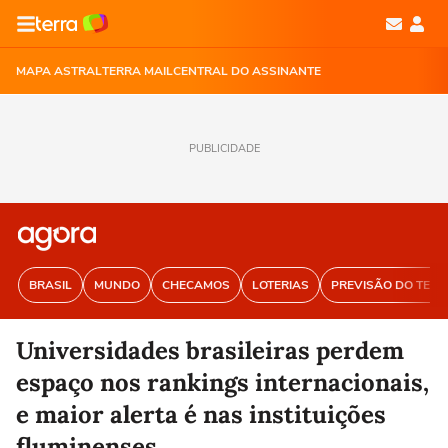
MAPA ASTRAL
TERRA MAIL
CENTRAL DO ASSINANTE
PUBLICIDADE
BRASIL
MUNDO
CHECAMOS
LOTERIAS
PREVISÃO DO TEM
Universidades brasileiras perdem
espaço nos rankings internacionais,
e maior alerta é nas instituições
fluminenses