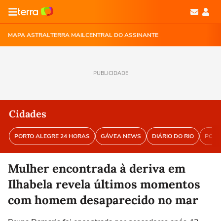
MAPA ASTRAL
TERRA MAIL
CENTRAL DO ASSINANTE
PUBLICIDADE
Cidades
PORTO ALEGRE 24 HORAS
GÁVEA NEWS
DIÁRIO DO RIO
PORT
Mulher encontrada à deriva em
Ilhabela revela últimos momentos
com homem desaparecido no mar