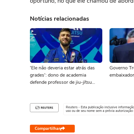
oportuno, no que ele chamou de abord
Notícias relacionadas
'Ele não deveria estar atrás das
Governo Tr
grades': dono de academia
embaixador
defende professor de jiu-jítsu
brasileiro preso pelo ICE
Reuters - Esta publicação inclusive informaçã
uso ou de seu nome sem a prévia autorização d
Compartilhar