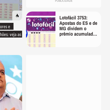
PUBLICIDADE
Lotofácil 3753:
Apostas do ES e de
ores e
MG dividem o
prêmio acumulado
hões; veja as
de R$ 5 milhões
nesta terça-feira