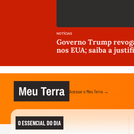
NOTÍCIAS
Governo Trump revoga 
nos EUA; saiba a justif
Meu Terra
Acessar o Meu Terra →
O ESSENCIAL DO DIA