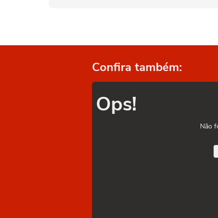
Confira também:
Ops!
Não f