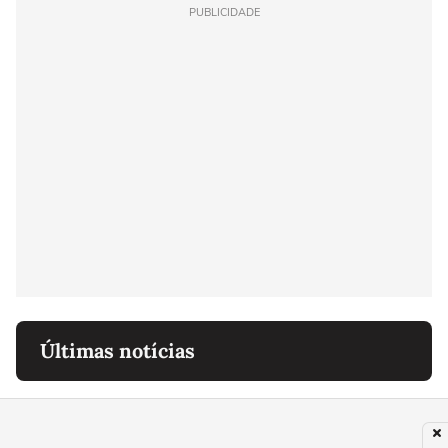
PUBLICIDADE
Últimas notícias
MUNDO
Zelensky visita Sérvia em busca de apoio