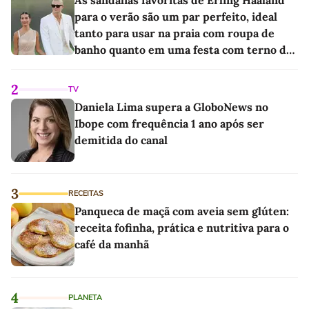
As sandálias favoritas de Erling Haaland
para o verão são um par perfeito, ideal
tanto para usar na praia com roupa de
banho quanto em uma festa com terno de
linho
2
TV
Daniela Lima supera a GloboNews no
Ibope com frequência 1 ano após ser
demitida do canal
3
RECEITAS
Panqueca de maçã com aveia sem glúten:
receita fofinha, prática e nutritiva para o
café da manhã
4
PLANETA