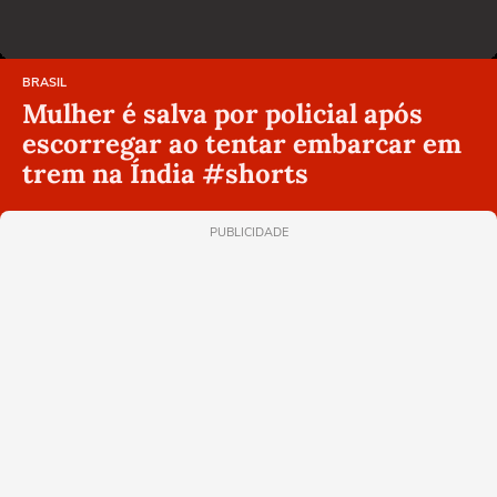
BRASIL
Mulher é salva por policial após
escorregar ao tentar embarcar em
trem na Índia #shorts
PUBLICIDADE