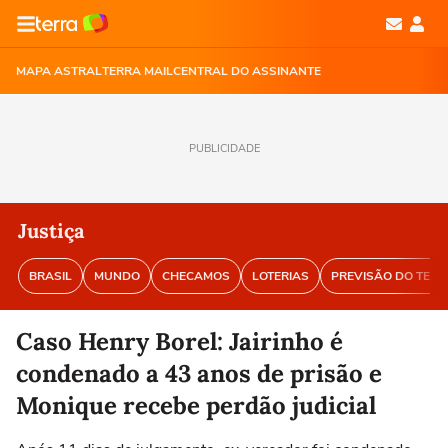
MAPA ASTRAL
TERRA MAIL
CENTRAL DO ASSINANTE
PUBLICIDADE
Justiça
BRASIL
MUNDO
CHECAMOS
LOTERIAS
PREVISÃO DO TEM
Caso Henry Borel: Jairinho é
condenado a 43 anos de prisão e
Monique recebe perdão judicial