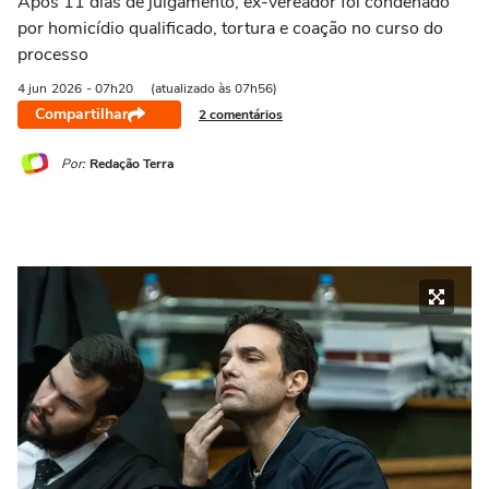
Após 11 dias de julgamento, ex-vereador foi condenado
por homicídio qualificado, tortura e coação no curso do
processo
4 jun
2026
- 07h20
(atualizado às 07h56)
Compartilhar
2 comentários
Por:
Redação Terra