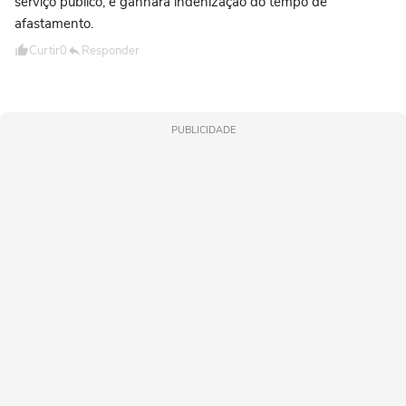
serviço público, e ganhará indenização do tempo de
afastamento.
Curtir
0
Responder
PUBLICIDADE