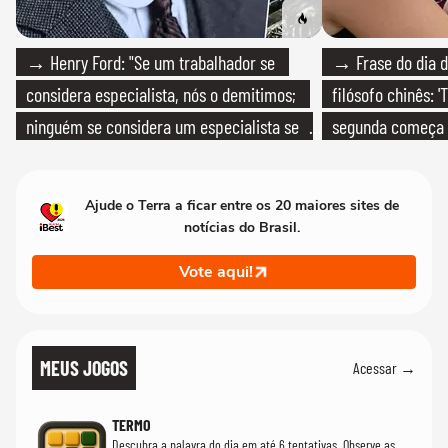
→ Henry Ford: "Se um trabalhador se
→ Frase do dia d
considera especialista, nós o demitimos;
filósofo chinês: 
ninguém se considera um especialista se
segunda começa
realmente conhece seu trabalho"
que só temos um
Ajude o Terra a ficar entre os 20 maiores sites de
notícias do Brasil.
Vote aqui!
MEUS JOGOS
Acessar →
TERMO
Descubra a palavra do dia em até 6 tentativas. Observe as