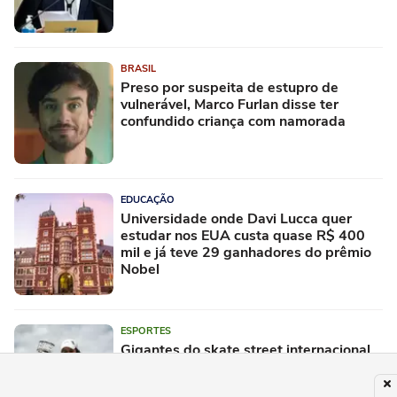
BRASIL
Preso por suspeita de estupro de
vulnerável, Marco Furlan disse ter
confundido criança com namorada
EDUCAÇÃO
Universidade onde Davi Lucca quer
estudar nos EUA custa quase R$ 400
mil e já teve 29 ganhadores do prêmio
Nobel
ESPORTES
Gigantes do skate street internacional
desembarcam no Maracanãzinho (RJ)
para o SLS Rio Takeover