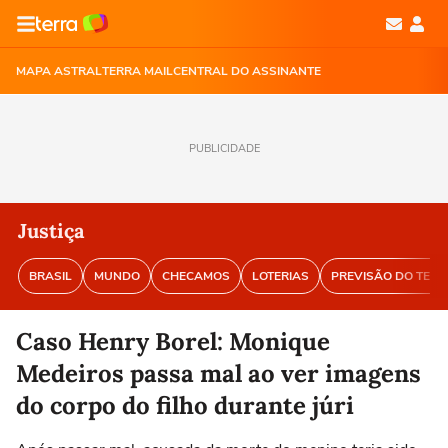
MAPA ASTRAL
TERRA MAIL
CENTRAL DO ASSINANTE
PUBLICIDADE
Justiça
BRASIL
MUNDO
CHECAMOS
LOTERIAS
PREVISÃO DO TEM
Caso Henry Borel: Monique
Medeiros passa mal ao ver imagens
do corpo do filho durante júri