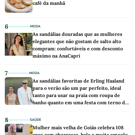
café da manhã
6
MODA
As sandálias douradas que as mulheres
elegantes que não gostam de salto alto
compram: confortáveis e com desconto
máximo na AnaCapri
7
MODA
As sandálias favoritas de Erling Haaland
para o verão são um par perfeito, ideal
tanto para usar na praia com roupa de
banho quanto em uma festa com terno de
linho
8
SAÚDE
Mulher mais velha de Goiás celebra 108
anos com churrasco, bolo e muita emoção