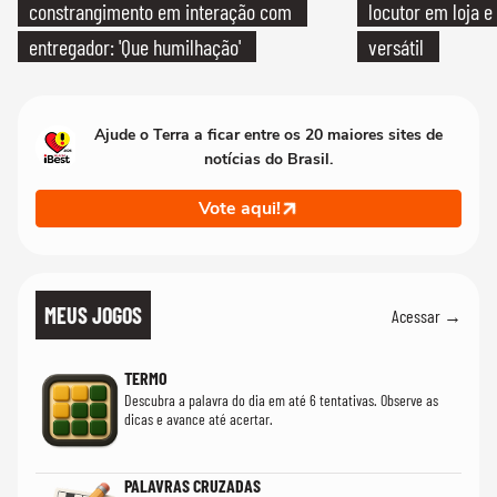
constrangimento em interação com
locutor em loja e
entregador: 'Que humilhação'
versátil
Ajude o Terra a ficar entre os 20 maiores sites de
notícias do Brasil.
Vote aqui!
MEUS JOGOS
Acessar →
TERMO
Descubra a palavra do dia em até 6 tentativas. Observe as
dicas e avance até acertar.
PALAVRAS CRUZADAS