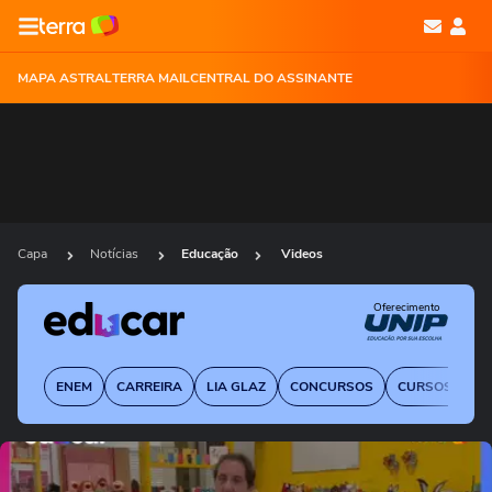
MAPA ASTRAL
TERRA MAIL
CENTRAL DO ASSINANTE
Capa
Notícias
Educação
Videos
Oferecimento
ENEM
CARREIRA
LIA GLAZ
CONCURSOS
CURSOS DE E
Ops!