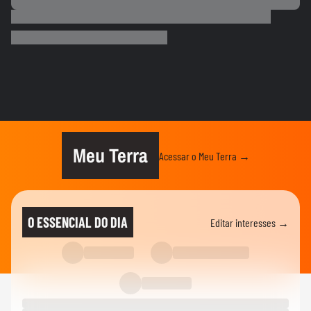
CIDADES
PM usa gás e cassetetes para retirar
estudantes da USP
00:58
EDUCAÇÃO
'Six seven': o meme sem sentido que
parou salas de aula #shorts
MUNDO
Vídeo mostra momento em que diretor de
escola derruba atirador e...
Meu Terra
Acessar o Meu Terra →
EDUCAÇÃO
Professora com câncer de mama é
surpreendida por estudantes com...
O ESSENCIAL DO DIA
Editar interesses →
EDUCAÇÃO
Professora com câncer de mama é
surpreendida por estudantes com...
LIA GLAZ
Lia Glaz: Inclusão digital além do acesso
para uma educação mais...
10:51