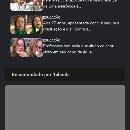
Cármen Lúcia diz que nova desconfiança
da urna eletrônica é...
03:51
EDUCAÇÃO
Aos 77 anos, aposentada conclui segunda
graduação e diz: 'Sonhos...
EDUCAÇÃO
Professora denuncia que aluno colocou
vidro em seu copo de água...
EDUCAÇÃO
Bebês se emocionam ouvindo voz das
Recomendado por Taboola
mães e vídeo viraliza:...
CARREIRA
Sucesso nas redes, mecânico cego diz
que interesse pela profissão...
POLÍTICA
Vereadores do União Brasil se envolvem
em pancadaria com...