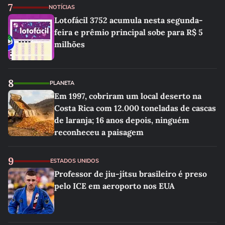
7
NOTÍCIAS
Lotofácil 3752 acumula nesta segunda-
feira e prêmio principal sobe para R$ 5
milhões
8
PLANETA
Em 1997, cobriram um local deserto na
Costa Rica com 12.000 toneladas de cascas
de laranja; 16 anos depois, ninguém
reconheceu a paisagem
9
ESTADOS UNIDOS
Professor de jiu-jítsu brasileiro é preso
pelo ICE em aeroporto nos EUA