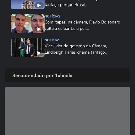
tarifaço porque Brasil...
NOTÍCIAS
Com ‘tapas’ na câmera, Flávio Bolsonaro
volta a culpar Lula por...
NOTÍCIAS
Vice-líder do governo na Câmara,
Lindbergh Farias chama tarifaço...
NOTÍCIAS
Governo Lula diz que decisão é 'marco
Recomendado por Taboola
lastimável' e que acionará...
ECONOMIA
Conselho eleva para 32% o teor de etanol
na gasolina em meio ao...
ECONOMIA
MASTERCLASS: O Jogo do Instagram
para o Seu Negócio