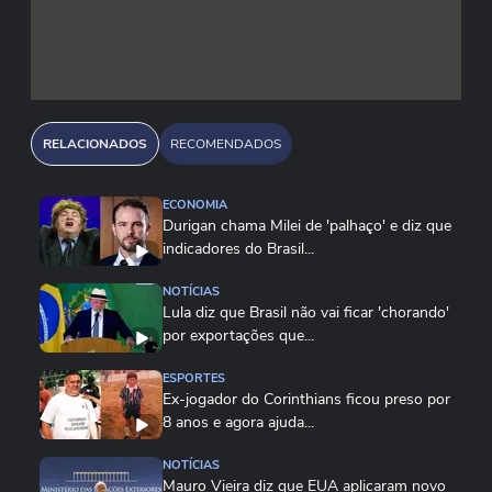
Em um mercado cada vez mais saturado
tecnicamente, essas habilidades ajudam a
diferenciar perfis, enriquecer dinâmicas de grupo
e trazer perspectivas originais para desafios
RELACIONADOS
RECOMENDADOS
complexos.
ECONOMIA
Durigan chama Milei de 'palhaço' e diz que
indicadores do Brasil...
NOTÍCIAS
Lula diz que Brasil não vai ficar 'chorando'
por exportações que...
ESPORTES
Ex-jogador do Corinthians ficou preso por
8 anos e agora ajuda...
NOTÍCIAS
Mauro Vieira diz que EUA aplicaram novo