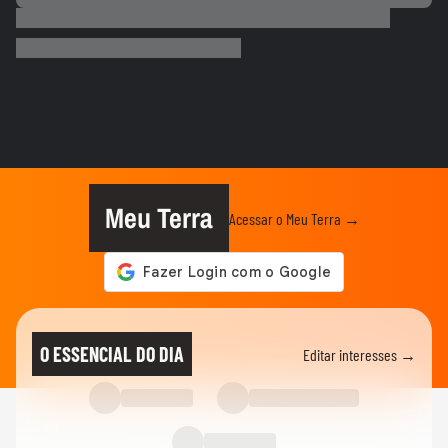
ADVANCE CAST
“É fundamental as marcas entenderem a
sua essência” | Marina...
ECONOMIA
Senado aprova projeto que cria o 'Pix
Pensão Alimentícia’; texto...
NOTÍCIAS
‘Fazendo a minha parte mesmo sem ser
presidente ainda’, diz Flávio...
Meu Terra
Acessar o Meu Terra →
NOTÍCIAS
Flávio Bolsonaro cita eleições no Brasil e
diz em audiência nos...
NOTÍCIAS
Flávio Bolsonaro critica Lula antes de
O ESSENCIAL DO DIA
Editar interesses →
participar de audiência...
NOTÍCIAS
Lula reage a documento enviado por
Flávio Bolsonaro aos EUA: ‘Mais...