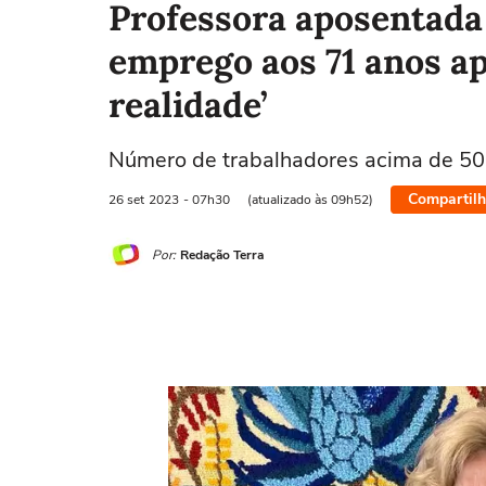
Professora aposentada
emprego aos 71 anos apó
realidade’
Número de trabalhadores acima de 50 
Compartilh
26 set
2023
- 07h30
(atualizado às 09h52)
Por:
Redação Terra