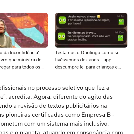
 da Inconfidência':
Testamos o Duolingo como se
ivro que ministra do
tivéssemos dez anos - app
regar para todos os
descumpre lei para crianças e
adolescentes?
ofissionais no processo seletivo que fez a
de”, acredita. Agora, diferente do agito das
endo a revisão de textos publicitários na
as pioneiras certificadas como Empresa B -
rometem com um sistema mais inclusivo,
soas e o planeta, atuando em consonância com