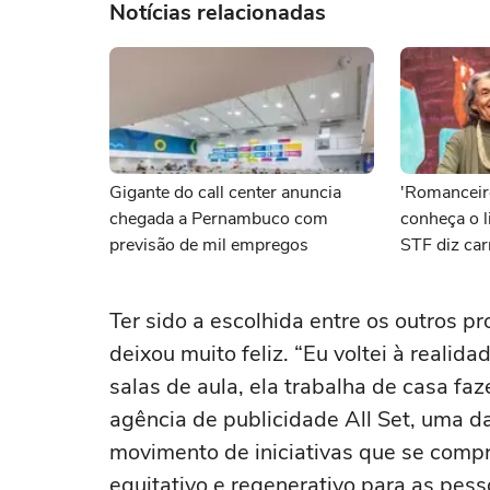
Notícias relacionadas
Gigante do call center anuncia
'Romanceiro
chegada a Pernambuco com
conheça o l
previsão de mil empregos
STF diz car
lugares
Ter sido a escolhida entre os outros pr
deixou muito feliz. “Eu voltei à realida
salas de aula, ela trabalha de casa faz
agência de publicidade All Set, uma d
movimento de iniciativas que se comp
equitativo e regenerativo para as pes