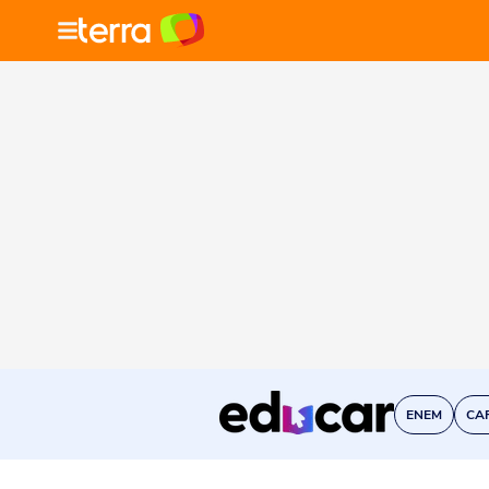
ENEM
CA