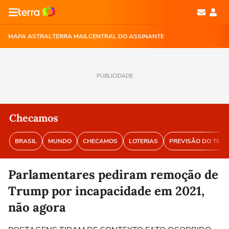
MAPA ASTRAL
TERRA MAIL
CENTRAL DO ASSINANTE
PUBLICIDADE
Checamos
BRASIL
MUNDO
CHECAMOS
LOTERIAS
PREVISÃO DO TEM
Parlamentares pediram remoção de
Trump por incapacidade em 2021,
não agora