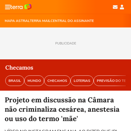
MAPA ASTRAL
TERRA MAIL
CENTRAL DO ASSINANTE
PUBLICIDADE
Checamos
BRASIL
MUNDO
CHECAMOS
LOTERIAS
PREVISÃO DO TEM
Projeto em discussão na Câmara
não criminaliza cesárea, anestesia
ou uso do termo 'mãe'