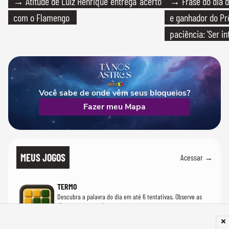
→ Atitude de Luiz Henrique 'entrega' acerto
→ Frase do dia d
com o Flamengo
e ganhador do Pr
paciência: 'Ser i
paciente é melho
Você sabe de onde vêm seus bloqueios?
Fazer meu Mapa
MEUS JOGOS
Acessar →
TERMO
Descubra a palavra do dia em até 6 tentativas. Observe as
dicas e avance até acertar.