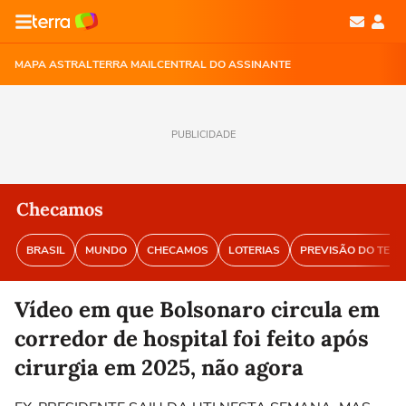
MAPA ASTRAL
TERRA MAIL
CENTRAL DO ASSINANTE
PUBLICIDADE
Checamos
BRASIL
MUNDO
CHECAMOS
LOTERIAS
PREVISÃO DO TEM
Vídeo em que Bolsonaro circula em
corredor de hospital foi feito após
cirurgia em 2025, não agora