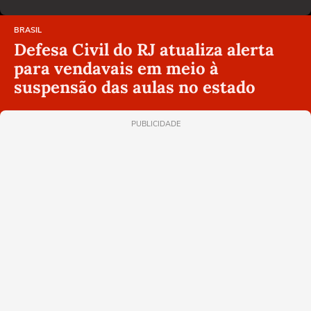
BRASIL
Defesa Civil do RJ atualiza alerta
para vendavais em meio à
suspensão das aulas no estado
PUBLICIDADE