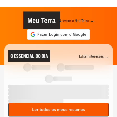
Meu Terra
Acessar o Meu Terra →
O ESSENCIAL DO DIA
Editar interesses →
Ler todos os meus resumos