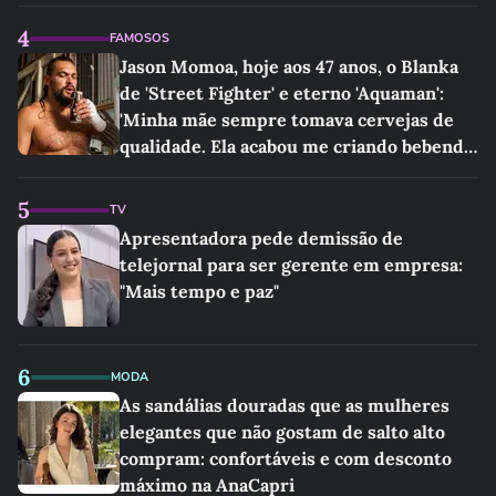
4
FAMOSOS
Jason Momoa, hoje aos 47 anos, o Blanka
de 'Street Fighter' e eterno 'Aquaman':
'Minha mãe sempre tomava cervejas de
qualidade. Ela acabou me criando bebendo
as melhores'
5
TV
Apresentadora pede demissão de
telejornal para ser gerente em empresa:
"Mais tempo e paz"
6
MODA
As sandálias douradas que as mulheres
elegantes que não gostam de salto alto
compram: confortáveis e com desconto
máximo na AnaCapri