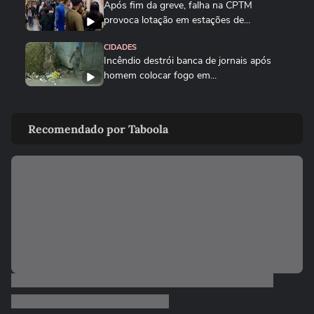
Após fim da greve, falha na CPTM
provoca lotação em estações de...
CIDADES
Incêndio destrói banca de jornais após
homem colocar fogo em...
CIDADES
PM resgata trabalhador boliviano após
Recomendado por Taboola
fuga de oficina de costura...
BRASIL
Ciclone bomba: Defesa Civil alerta para
ventos de até 100 km/h em...
BRASIL
Voto impresso em urnas eletrônicas: teste
já ocorreu e levou TSE a...
POLÍTICA
Vereadora do PL manda parlamentar do
PT voltar para o Ceará e é...