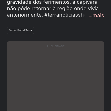
gravidade dos ferimentos, a capivara
não pôde retornar à região onde vivia
anteriormente. #terranoticiasshorts
...mais
Reprodução/Instagram/meioambienteclima
Reprodução/Globo
Fonte: Portal Terra
PUBLICIDADE