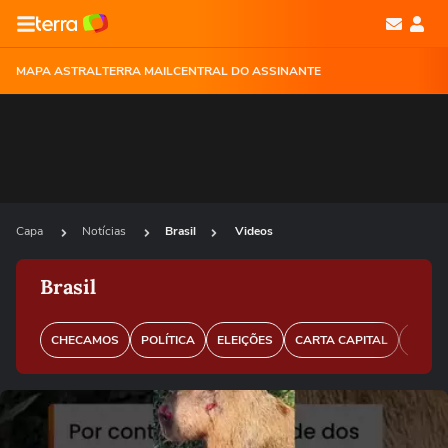
MAPA ASTRAL
TERRA MAIL
CENTRAL DO ASSINANTE
Capa
Notícias
Brasil
Videos
Brasil
CHECAMOS
POLÍTICA
ELEIÇÕES
CARTA CAPITAL
PERFI
Ops!