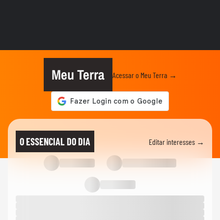
BRASIL
Ciclone extratropical coloca SP em alerta
e governo cria Gabinete...
CIDADES
Ciclone bomba: Defesa Civil alerta para
ventos de até 100 km/h em...
Meu Terra
Acessar o Meu Terra →
ESPORTES
Raio atinge estádio na Tailândia, mata um
jogador e deixa outros...
BRASIL
Vídeos mostram "nuvem de cogumelo"
O ESSENCIAL DO DIA
Editar interesses →
durante incêndio em...
CIDADES
Vídeos mostram 'nuvem cogumelo'
durante incêndio em...