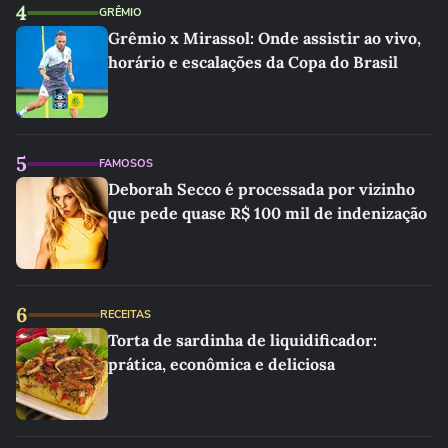
4
GRÊMIO
Grêmio x Mirassol: Onde assistir ao vivo,
horário e escalações da Copa do Brasil
5
FAMOSOS
Deborah Secco é processada por vizinho
que pede quase R$ 100 mil de indenização
6
RECEITAS
Torta de sardinha de liquidificador:
prática, econômica e deliciosa