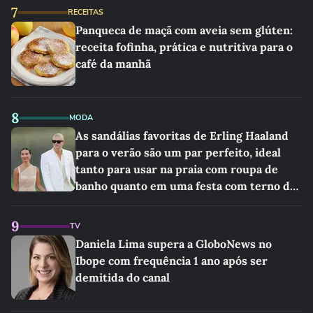
7
RECEITAS
Panqueca de maçã com aveia sem glúten:
receita fofinha, prática e nutritiva para o
café da manhã
8
MODA
As sandálias favoritas de Erling Haaland
para o verão são um par perfeito, ideal
tanto para usar na praia com roupa de
banho quanto em uma festa com terno de
linho
9
TV
Daniela Lima supera a GloboNews no
Ibope com frequência 1 ano após ser
demitida do canal