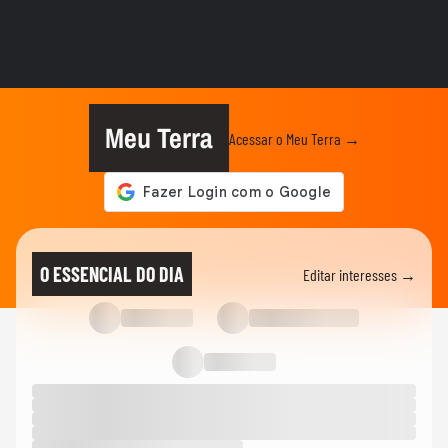
POLÍCIA
Mulher é acusada nas redes sociais de
tentar sequestrar criança...
POLÍCIA
PF põe fogo em mais de 4 toneladas de
drogas apreendidas no Pará; veja
Meu Terra
Acessar o Meu Terra →
POLÍCIA
Médica é presa em flagrante após furtar
produtos de supermercado...
01:22
CIDADES
MP-PR denuncia homem que chutou
O ESSENCIAL DO DIA
Editar interesses →
rosto de filha de 3 anos por tortura
NOTÍCIAS
Mulher com filhos autistas denuncia ter
sido impedida de deixar...