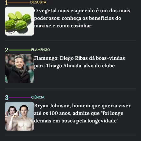
1
DEGUSTA
O vegetal mais esquecido é um dos mais
poderosos: conheça os benefícios do
maxixe e como cozinhar
2
FLAMENGO
Flamengo: Diego Ribas dá boas-vindas
para Thiago Almada, alvo do clube
3
CIÊNCIA
Bryan Johnson, homem que queria viver
até os 100 anos, admite que "foi longe
demais em busca pela longevidade"