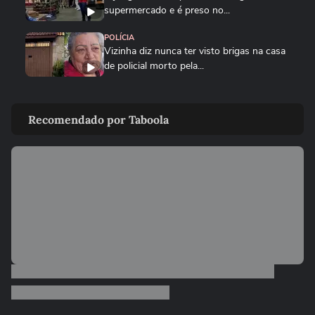
supermercado e é preso no...
POLÍCIA
Vizinha diz nunca ter visto brigas na casa
de policial morto pela...
CIDADES
PR: bombeiros divulgam imagens do local
Recomendado por Taboola
em que corpo de fotógrafa...
CIDADES
Parte do teto de gesso desaba e atinge
paciente recém-operada em...
CIDADES
Mãe acusada de matar recém-nascido em
Duque de Caxias detalha...
NOTÍCIAS
Pai de gari que morreu após ser
atropelado por motorista...