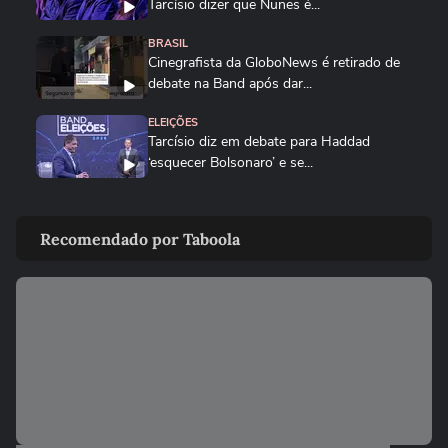
Tarcísio dizer que Nunes é...
BRASIL
Cinegrafista da GloboNews é retirado de
debate na Band após dar...
ELEIÇÕES
Tarcísio diz em debate para Haddad
‘esquecer Bolsonaro’ e se...
ELEIÇÕES
Humorista, André Marinho responde
Recomendado por Taboola
pergunta imitando Eduardo Paes...
PARANÁ
Sandro Alex critica Moro por não ir ao
debate da Band no Paraná:...
ELEIÇÕES
Derrite diz que críticas de Haddad em
debate são ‘motivo de...
BRASIL