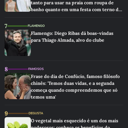
tanto para usar na praia com roupa de
banho quanto em uma festa com terno de
linho
7
FLAMENGO
Flamengo: Diego Ribas dá boas-vindas
para Thiago Almada, alvo do clube
8
FAMOSOS
Frase do dia de Confúcio, famoso filósofo
chinês: 'Temos duas vidas, e a segunda
começa quando compreendemos que só
temos uma'
9
DEGUSTA
O vegetal mais esquecido é um dos mais
poderosos: conheça os benefícios do