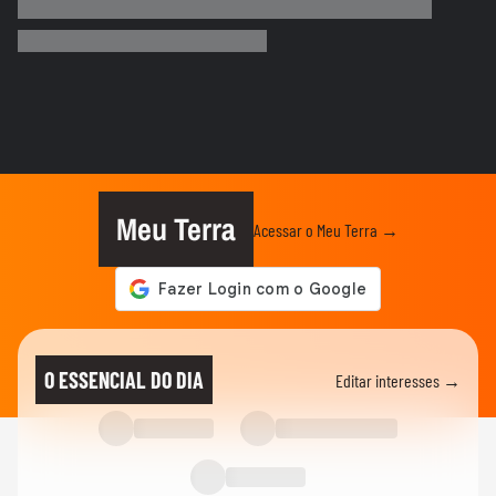
Marina Silva pede que debate entre
Tarcísio e Haddad não vire...
NOTÍCIAS
Tornado no Paraná deixa rastro de
destruição; morador mostra...
ELEIÇÕES
Em debate na Band, Derrite diz que
Haddad criou ‘bolsa crack’ em...
Meu Terra
Acessar o Meu Terra →
ELEIÇÕES
Sinal de positivo e bate-papo: Tarcísio vai
a púlpito de Haddad...
ELEIÇÕES
Marina Silva pede que debate entre
O ESSENCIAL DO DIA
Editar interesses →
Tarcísio e Haddad não seja...
ELEIÇÕES
Cinegrafista da GloboNews é retirado da
cobertura de debate na...